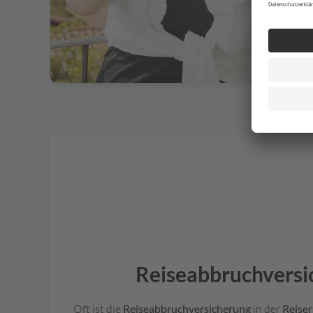
Reiseabbruchversi
Oft ist die
Reiseabbruchversicherung
in der
Reiser