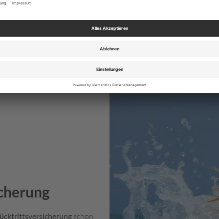
cherung
ücktrittsversicherung
schon