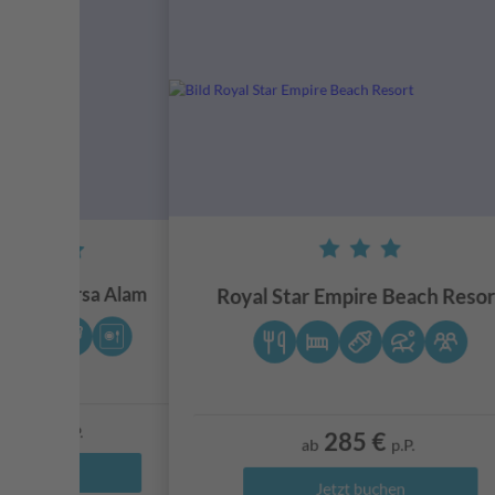
Resort Marsa Alam
Royal Star Empire Beach Resor
284 €
p.P.
285 €
ab
p.P.
etzt buchen
Jetzt buchen