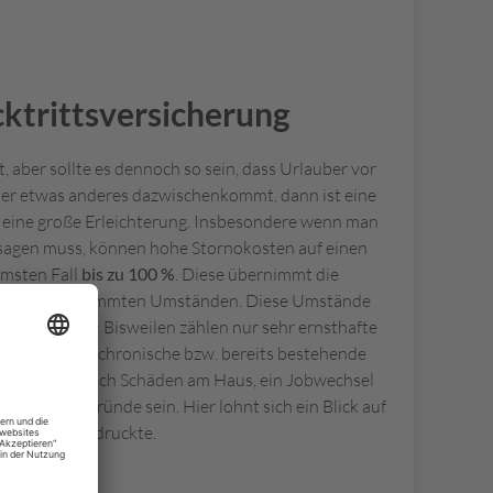
ktrittsversicherung
t, aber sollte es dennoch so sein, dass Urlauber vor
der etwas anderes dazwischenkommt, dann ist eine
g
eine große Erleichterung. Insbesondere wenn man
bsagen muss, können hohe Stornokosten auf einen
msten Fall
bis zu 100 %
. Diese übernimmt die
ung unter bestimmten Umständen. Diese Umstände
 genau prüfen: Bisweilen zählen nur sehr ernsthafte
ttsgrund oder chronische bzw. bereits bestehende
anerkannt. Auch Schäden am Haus, ein Jobwechsel
Rücktrittsgründe sein. Hier lohnt sich ein Blick auf
das Kleingedruckte.