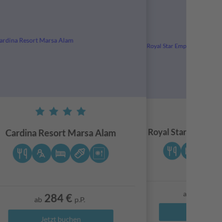
Royal Star Empire 
Cardina Resort Marsa Alam
285 €
ab
284 €
ab
p.P.
Jetzt buch
Jetzt buchen