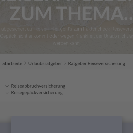
ZUM THEMA
EISEVERSICHE
 abgesichert auf Reisen: Hier geht’s zum Faktencheck Reiseversi
s Gepäck nicht ankommt oder wegen Krankheit der Urlaub nicht a
werden kann.
Startseite
Urlaubsratgeber
Ratgeber Reiseversicherung
Reiseabbruchversicherung
Reisegepäckversicherung