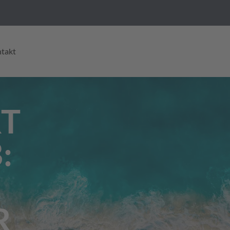
takt
RT
:
R