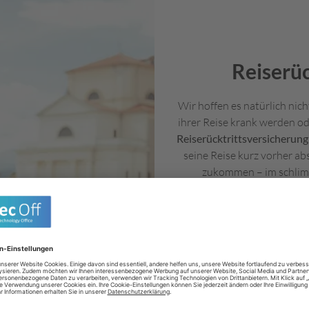
Reiserüc
Wir hoffen es natürlich nich
ihrer Reise krank werden o
Reiserücktrittsversicherun
seine Reise kurz vorher a
zukommen – im schlim
Reiserücktrittsversicher
sollten Reisende allerdings
Erkrankungen
als Rücktri
Krankheiten werden nicht 
und andere Ereignisse können 