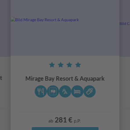
t
Mirage Bay Resort & Aquapark
281 €
ab
p.P.