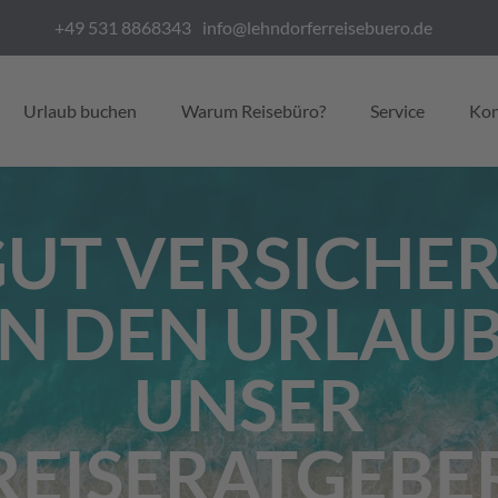
+49 531 8868343
info@lehndorferreisebuero.de
Urlaub buchen
Warum Reisebüro?
Service
Kon
UT VERSICHE
IN DEN URLAUB
UNSER
REISERATGEBE